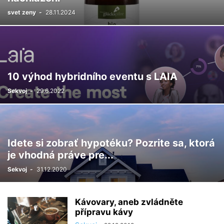
svet zeny
-
28.11.2024
10 výhod hybridního eventu s LAIA
Sekvoj
-
29.6.2022
Idete si zobrať hypotéku? Pozrite sa, ktorá
je vhodná práve pre...
Sekvoj
-
31.12.2020
Kávovary, aneb zvládněte
přípravu kávy