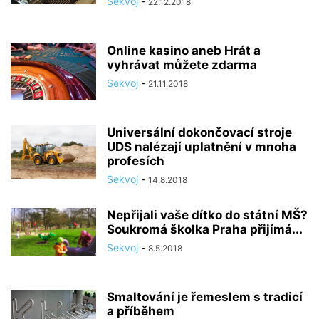
Sekvoj
-
22.12.2018
Online kasino aneb Hrát a
vyhrávat můžete zdarma
Sekvoj
-
21.11.2018
Universální dokončovací stroje
UDS nalézají uplatnění v mnoha
profesích
Sekvoj
-
14.8.2018
Nepřijali vaše dítko do státní MŠ?
Soukromá školka Praha přijímá...
Sekvoj
-
8.5.2018
Smaltování je řemeslem s tradicí
a příběhem