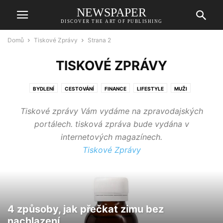
NEWSPAPER
DISCOVER THE ART OF PUBLISHING
Domů
Tiskové Zprávy
Strana 2
TISKOVÉ ZPRÁVY
BYDLENÍ
CESTOVÁNÍ
FINANCE
LIFESTYLE
MUŽI
TISKOVÉ ZPRÁVY
ZAHRADA
ZDRAVÍ
ŽENY
ZPRÁVY
Tiskové zprávy Vám vydáme na zpravodajských
portálech. tisková zpráva bude vydána v
internetových magazínech.
Tiskové Zprávy
4 způsoby, jak přečkat zimu bez
nachlazení