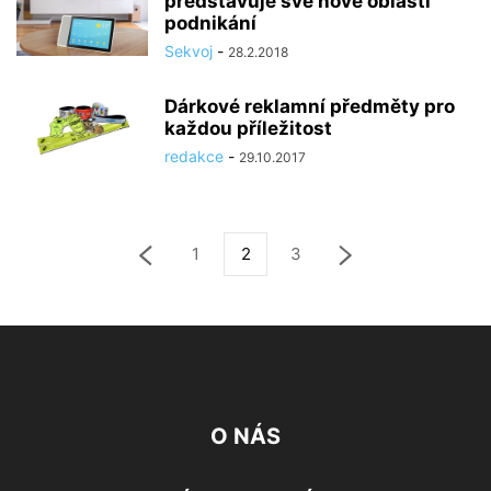
představuje své nové oblasti
podnikání
Sekvoj
-
28.2.2018
Dárkové reklamní předměty pro
každou příležitost
redakce
-
29.10.2017
1
2
3
O NÁS