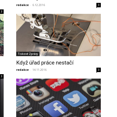
redakce
-
6.12.2016
3
3
Tiskové Zprávy
Když úřad práce nestačí
redakce
-
14.11.2016
3
3