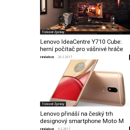
Tiskové Zprávy
Lenovo IdeaCentre Y710 Cube:
herní počítač pro vášnivé hráče
redakce
-
20.2.2017
Tiskové Zprávy
Lenovo přináší na český trh
designový smartphone Moto M
redakce
-
9.2.2017