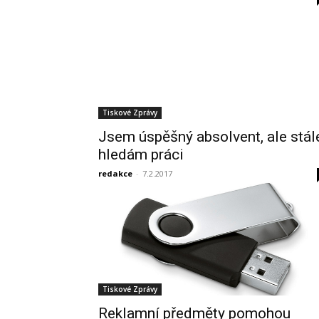
Tiskové Zprávy
Jsem úspěšný absolvent, ale stál
hledám práci
redakce
-
7.2.2017
Tiskové Zprávy
Reklamní předměty pomohou