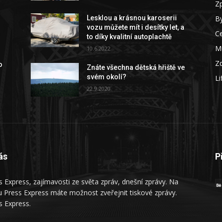
Z
By
Lesklou a krásnou karoserii
vozu můžete mít i desítky let, a
C
to díky kvalitní autoplachtě
M
10.6.2022
Zd
o
Znáte všechna dětská hřiště ve
svém okolí?
Li
22.9.2020
ás
P
s Express, zajímavosti ze světa zpráv, dnešní zprávy. Na
 Press Express máte možnost zveřejnit tiskové zprávy.
s Express.