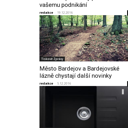
vašemu podnikání
redakce
-
19.12.2016
Tiskové Zprávy
Město Bardejov a Bardejovské
lázně chystají další novinky
redakce
-
5.12.2016