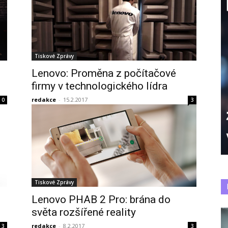
Tiskové Zprávy
Lenovo: Proměna z počítačové
firmy v technologického lídra
redakce
-
15.2.2017
0
3
Tiskové Zprávy
Lenovo PHAB 2 Pro: brána do
světa rozšířené reality
redakce
-
8.2.2017
3
3