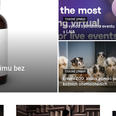
TISKOVÉ ZPRÁVY
10 výhod hybridního eventu
s LAIA
zimu bez
TISKOVÉ ZPRÁVY
EnteroZOO: akutní pomoc př
kožních onemocněních