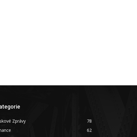
ategorie
skové Zprávy
78
inance
62