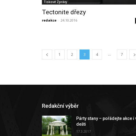
Tiskové Zprávy
Tectonite dřezy
redakce
-
24.10.2016
...
1
2
3
4
7
Redakční výběr
Párty stany – pořádejte akce i 
dešti
17.3.2017