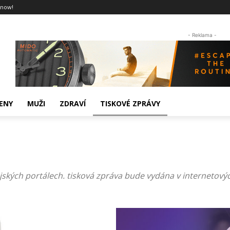
 now!
- Reklama -
ENY
MUŽI
ZDRAVÍ
TISKOVÉ ZPRÁVY
ských portálech. tisková zpráva bude vydána v internetový