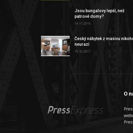
Jsou bungalovy lepší, než
patrové domy?
14.11.2016
Český nábytek z masivu nikoh
neurazí
10.10.2017
O n
Press
Express
Pres
webu
Pres