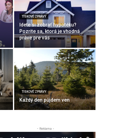
TISKOVÉ ZPRÁVY
Idete si zobrať hypotéku?
Pozrite sa, ktorá je vhodná
práve pre vás
TISKOVÉ ZPRÁVY
i
Každý den půjdem ven
- Reklama -