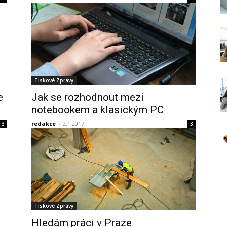
Tiskové Zprávy
e
Jak se rozhodnout mezi
notebookem a klasickým PC
redakce
-
2.1.2017
3
3
Tiskové Zprávy
Hledám práci v Praze