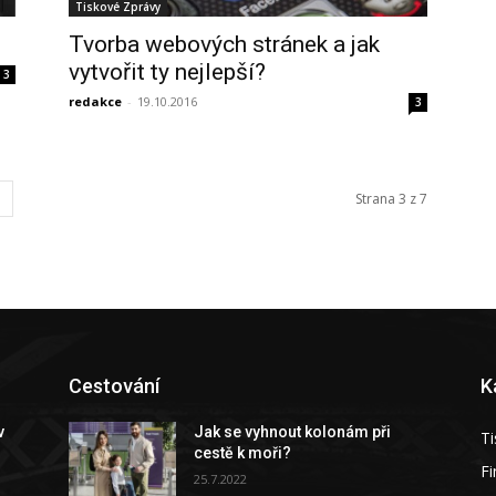
Tiskové Zprávy
Tvorba webových stránek a jak
vytvořit ty nejlepší?
3
redakce
-
19.10.2016
3
Strana 3 z 7
Cestování
K
v
Jak se vyhnout kolonám při
Ti
cestě k moři?
F
25.7.2022