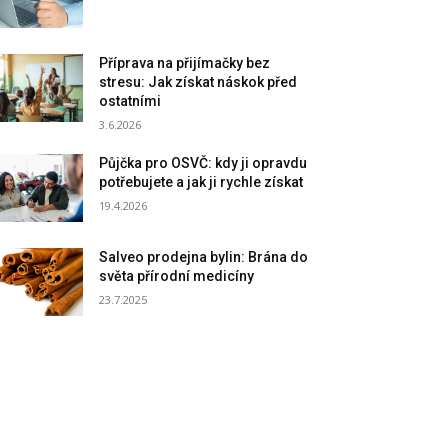
Příprava na přijímačky bez
stresu: Jak získat náskok před
ostatními
3.6.2026
Půjčka pro OSVČ: kdy ji opravdu
potřebujete a jak ji rychle získat
19.4.2026
Salveo prodejna bylin: Brána do
světa přírodní medicíny
23.7.2025