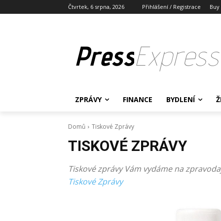
Čtvrtek, 6 srpna, 2026
Přihlášení / Registrace
Buy
Press
Express
ZPRÁVY
FINANCE
BYDLENÍ
Ž
Domů
Tiskové Zprávy
TISKOVÉ ZPRÁVY
Tiskové zprávy Vám vydáme na zpravodaj
Tiskové Zprávy