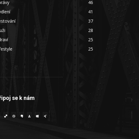
právy
46
dlení
41
estování
37
uži
28
raví
25
festyle
25
řipoj se k nám