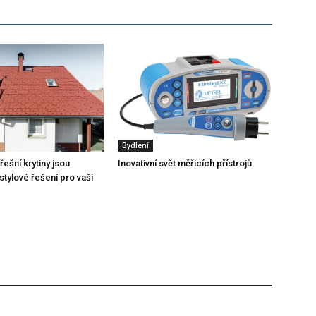
Bydlení
ešní krytiny jsou
Inovativní svět měřicích přístrojů
stylové řešení pro vaši