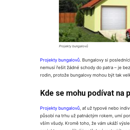
Projekty bungalovů
Projekty bungalovů
. Bungalovy si posledních
nemusí řešit žádné schody do patra – je be
rodin, protože bungalovy mohou být tak velk
Kde se mohu podívat na p
Projekty bungalovů
, ať už typové nebo indiv
působí na trhu už patnáctým rokem, umí po
vším všudy. Kromě toho, že vám ukáží výsle