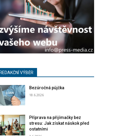
REDAKČNÍ VÝBĚR
Bezúročná půjčka
18.6.2026
Příprava na přijímačky bez
stresu: Jak získat náskok před
ostatními