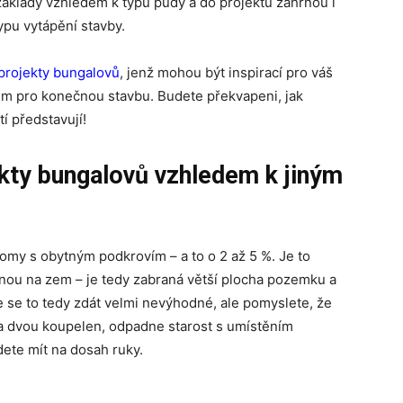
 základy vzhledem k typu půdy a do projektu zahrnou i
ypu vytápění stavby.
projekty bungalovů
, jenž mohou být inspirací pro váš
dem pro konečnou stavbu. Budete překvapeni, jak
í představují!
kty bungalovů vzhledem k jiným
omy s obytným podkrovím – a to o 2 až 5 %. Je to
nou na zem – je tedy zabraná větší plocha pozemku a
že se to tedy zdát velmi nevýhodné, ale pomyslete, že
a dvou koupelen, odpadne starost s umístěním
dete mít na dosah ruky.