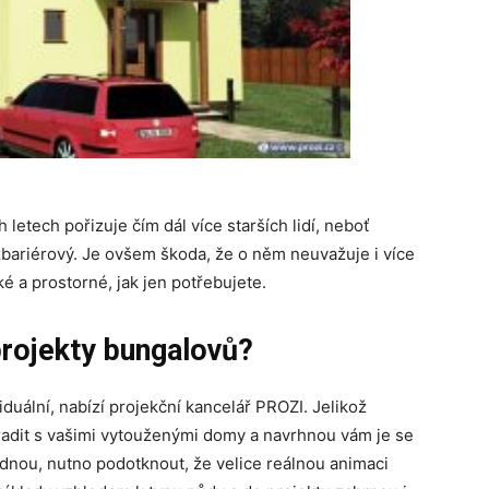
 letech pořizuje čím dál více starších lidí, neboť
zbariérový. Je ovšem škoda, že o něm neuvažuje i více
é a prostorné, jak jen potřebujete.
rojekty bungalovů?
iduální, nabízí projekční kancelář PROZI. Jelikož
radit s vašimi vytouženými domy a navrhnou vám je se
dnou, nutno podotknout, že velice reálnou animaci