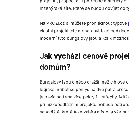
projektu, propočítají i potřebné materiály a
inženýrské sítě, které se budou odvíjet od t
Na PROZI.cz si můžete prohlédnout typové
vlastní projekt, ale mohou být také podkla
moderní tyto bungalovy jsou a kolik možnost
Jak vychází cenově proje
domům?
Bungalovy jsou o něco dražší, než cihlové d
logické, neboť se pomyslná dvě patra přesu
je navíc potřeba více pokrytí – střechy. Mů
při nízkopodlažním projektu nebude potřeb
schodiště, které také zabírá místo, a vše bu