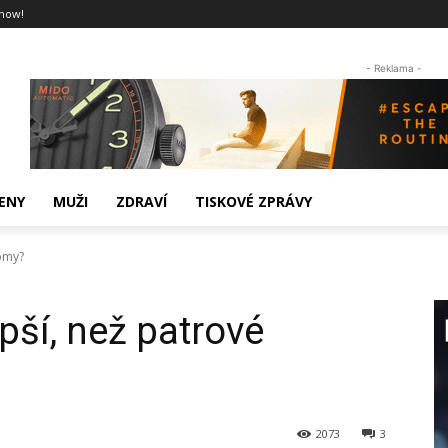
now!
- Reklama -
ENY
MUŽI
ZDRAVÍ
TISKOVÉ ZPRÁVY
domy?
pší, než patrové
2073
3