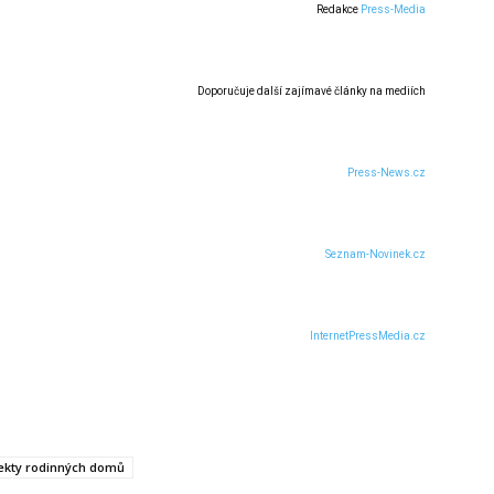
Redakce
Press-Media
Doporučuje další zajímavé články na mediích
Press-News.cz
Seznam-Novinek.cz
InternetPressMedia.cz
ekty rodinných domů