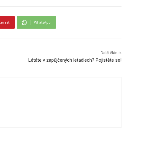
terest
WhatsApp
Další článek
Létáte v zapůjčených letadlech? Pojistěte se!