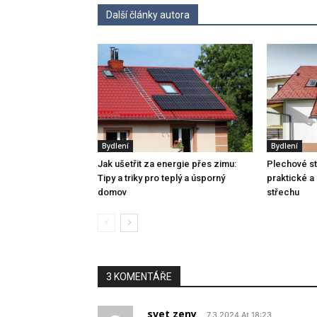
Další články autora
Bydlení
Bydlení
Jak ušetřit za energie přes zimu:
Plechové stř
Tipy a triky pro teplý a úsporný
praktické a 
domov
střechu
3 KOMENTÁŘE
svet zeny
7.3.2024 At 18:23