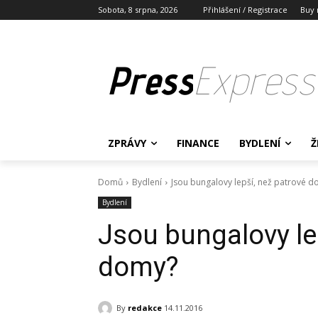
Sobota, 8 srpna, 2026
Přihlášení / Registrace
Buy 
Press
Express
ZPRÁVY
FINANCE
BYDLENÍ
Ž
Domů
Bydlení
Jsou bungalovy lepší, než patrové 
Bydlení
Jsou bungalovy le
domy?
By
redakce
14.11.2016