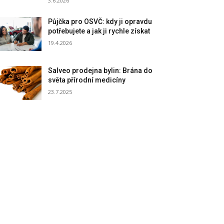
3.6.2026
Půjčka pro OSVČ: kdy ji opravdu
potřebujete a jak ji rychle získat
19.4.2026
Salveo prodejna bylin: Brána do
světa přírodní medicíny
23.7.2025