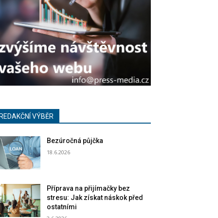
REDAKČNÍ VÝBĚR
Bezúročná půjčka
18.6.2026
Příprava na přijímačky bez
stresu: Jak získat náskok před
ostatními