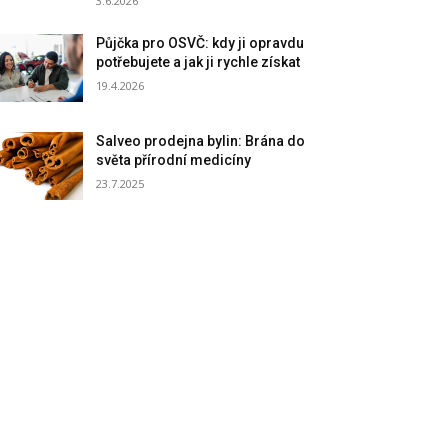
3.6.2026
Půjčka pro OSVČ: kdy ji opravdu
potřebujete a jak ji rychle získat
19.4.2026
Salveo prodejna bylin: Brána do
světa přírodní medicíny
23.7.2025