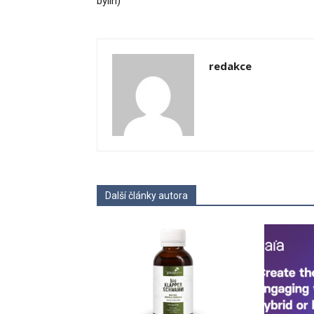
bylin)
redakce
Další články autora