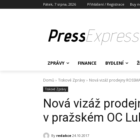
Pátek, 7 srpna, 2026
Přihlášení / Registrace
Buy n
Press
Express
ZPRÁVY
FINANCE
BYDLENÍ
Ž
Domů
Tiskové Zprávy
Nová vizáž prodejny ROSSM
Tiskové Zprávy
Nová vizáž prod
v pražském OC Lu
By
redakce
24.10.2017