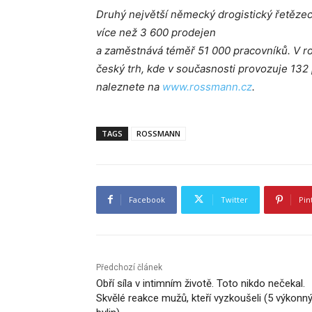
Druhý největší německý drogistický řetěz
více než 3 600 prodejen
a zaměstnává téměř 51 000 pracovníků. V
český trh, kde v současnosti provozuje 132
naleznete na
www.rossmann.cz
.
TAGS
ROSSMANN
Facebook
Twitter
Pin
Předchozí článek
Obří síla v intimním životě. Toto nikdo nečekal.
Skvělé reakce mužů, kteří vyzkoušeli (5 výkonn