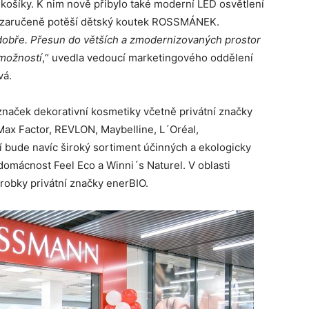
 košíky. K nim nově přibylo také moderní LED osvětlení
y zaručeně potěší dětský koutek ROSSMÁNEK.
y dobře. Přesun do větších a zmodernizovaných prostor
možností
,“ uvedla vedoucí marketingového oddělení
vá.
značek dekorativní kosmetiky včetně privátní značky
Max Factor, REVLON, Maybelline, L´Oréal,
í bude navíc široký sortiment účinných a ekologicky
 domácnost Feel Eco a Winni´s Naturel. V oblasti
robky privátní značky enerBIO.