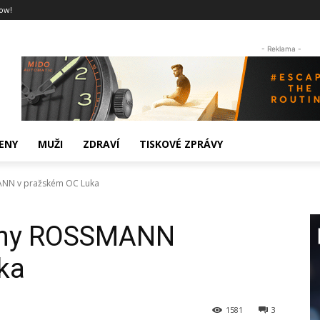
ow!
- Reklama -
ENY
MUŽI
ZDRAVÍ
TISKOVÉ ZPRÁVY
ANN v pražském OC Luka
ejny ROSSMANN
ka
1581
3