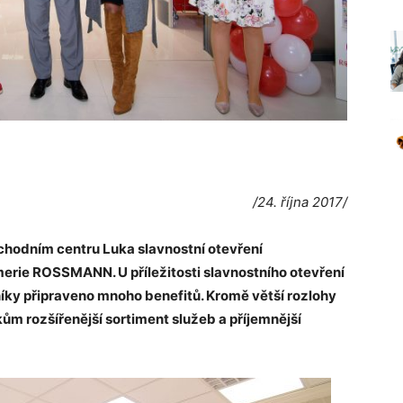
/24. října 2017/
bchodním centru Luka slavnostní otevření
erie ROSSMANN. U příležitosti slavnostního otevření
ky připraveno mnoho benefitů. Kromě větší rozlohy
ům rozšířenější sortiment služeb a příjemnější