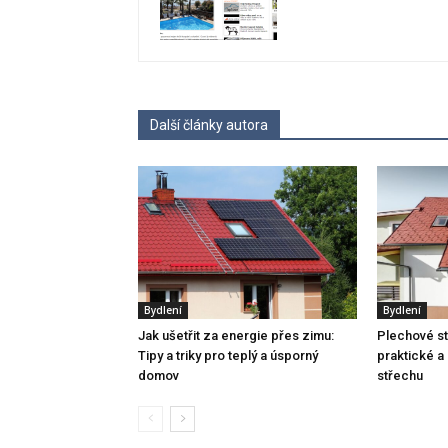
Další články autora
Bydlení
Bydlení
Jak ušetřit za energie přes zimu:
Plechové stř
Tipy a triky pro teplý a úsporný
praktické a 
domov
střechu