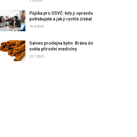
3.6.2026
Půjčka pro OSVČ: kdy ji opravdu
potřebujete a jak ji rychle získat
19.4.2026
Salveo prodejna bylin: Brána do
světa přírodní medicíny
23.7.2025