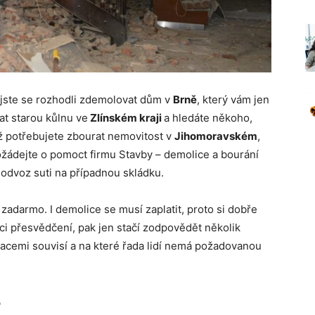
jste se rozhodli zdemolovat dům v
Brně
, který vám jen
t starou kůlnu ve
Zlínském kraji
a hledáte někoho,
už potřebujete zbourat nemovitost v
Jihomoravském
,
ožádejte o pomoct firmu Stavby – demolice a bourání
 odvoz suti na případnou skládku.
zadarmo. I demolice se musí zaplatit, proto si dobře
ici přesvědčení, pak jen stačí zodpovědět několik
racemi souvisí a na které řada lidí nemá požadovanou
?