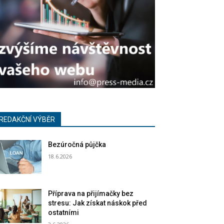
REDAKČNÍ VÝBĚR
Bezúročná půjčka
18.6.2026
Příprava na přijímačky bez
stresu: Jak získat náskok před
ostatními