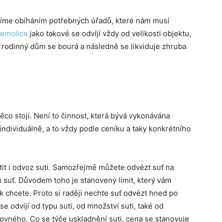
víme obíháním potřebných úřadů, které nám musí
emolice
jako takové se odvíjí vždy od velikosti objektu,
ý rodinný dům se bourá a následně se likviduje zhruba
ěco stojí. Není to činnost, která bývá vykonávána
ndividuálně, a to vždy podle ceníku a taky konkrétního
atit i odvoz suti. Samozřejmě můžete odvézt suť na
 suť. Důvodem toho je stanovený limit, který vám
lik chcete. Proto si raději nechte suť odvézt hned po
 odvíjí od typu suti, od množství suti, také od
ovného. Co se týče uskladnění suti, cena se stanovuje