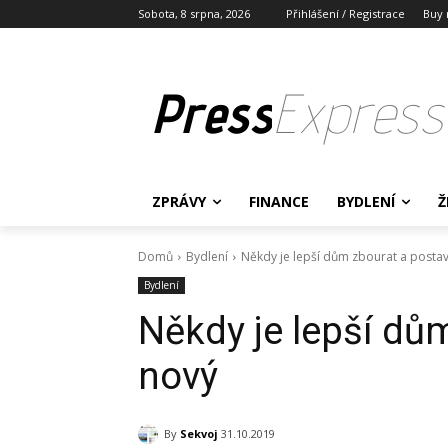
Sobota, 8 srpna, 2026
Přihlášení / Registrace
Buy 
Press
Express
ZPRÁVY
FINANCE
BYDLENÍ
Ž
Domů
Bydlení
Někdy je lepší dům zbourat a postav
Bydlení
Někdy je lepší dům
nový
By
Sekvoj
31.10.2019