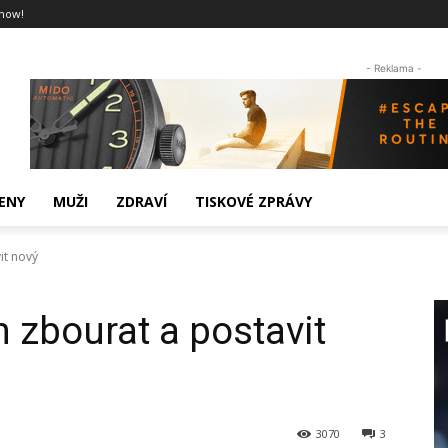
now!
- Reklama -
ENY
MUŽI
ZDRAVÍ
TISKOVÉ ZPRÁVY
it nový
 zbourat a postavit
3070
3