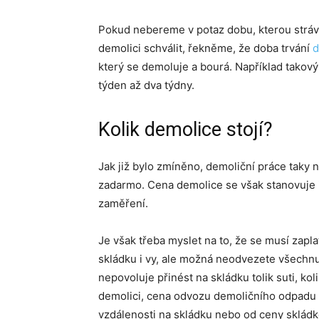
Pokud nebereme v potaz dobu, kterou strá
demolici schválit, řekněme, že doba trvání
d
který se demoluje a bourá. Například takov
týden až dva týdny.
Kolik demolice stojí?
Jak již bylo zmíněno, demoliční práce taky n
zadarmo. Cena demolice se však stanovuje i
zaměření.
Je však třeba myslet na to, že se musí zapl
skládku i vy, ale možná neodvezete všechnu
nepovoluje přinést na skládku tolik suti, ko
demolici, cena odvozu demoličního odpadu se
vzdálenosti na skládku nebo od ceny skládk