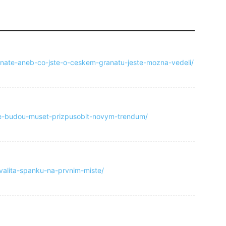
-znate-aneb-co-jste-o-ceskem-granatu-jeste-mozna-vedeli/
-se-budou-muset-prizpusobit-novym-trendum/
valita-spanku-na-prvnim-miste/