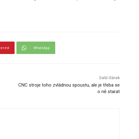
terest
WhatsApp
Další článek
CNC stroje toho zvládnou spoustu, ale je třeba se
o ně starat