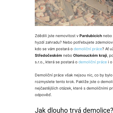
Zdědili jste nemovitost v
Pardubicích
nebo 
hyzdí zahradu? Nebo potřebujete zdemolova
kdo se vám postará o
demoliční práce
? Ať 
Středočeském
nebo
Olomouckém
kraji
, p
s.r.o., která se postará o
demoliční práce
i o
Demoliční práce však nejsou nic, co by bylo 
rozmyslete tento krok. Pakliže jste o demol
nejčastějších otázek, které s demoličními p
odpověď.
Jak dlouho trvá demolice