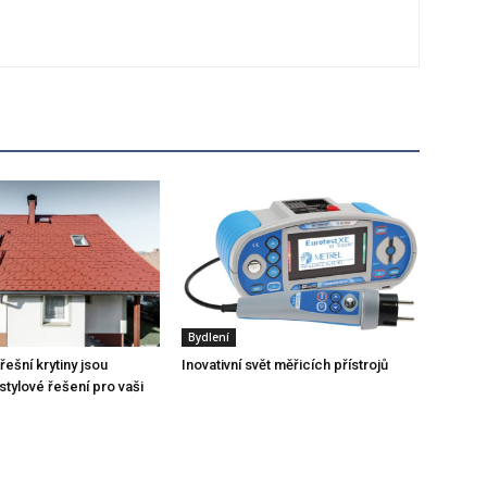
Bydlení
ešní krytiny jsou
Inovativní svět měřicích přístrojů
stylové řešení pro vaši