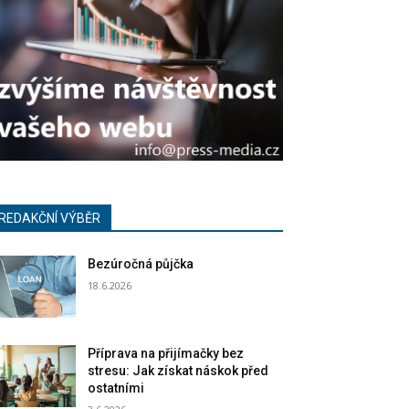
REDAKČNÍ VÝBĚR
Bezúročná půjčka
18.6.2026
Příprava na přijímačky bez
stresu: Jak získat náskok před
ostatními