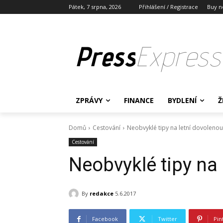
Pátek, 7 srpna, 2026
Přihlášení / Registrace
Buy n
Press
Express
ZPRÁVY
FINANCE
BYDLENÍ
Ž
Domů
Cestování
Neobvyklé tipy na letní dovoleno
Cestování
Neobvyklé tipy na
By
redakce
5.6.2017
Facebook
Twitter
Pin