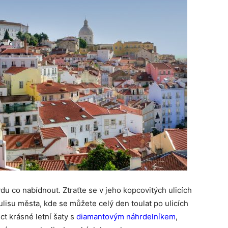
u co nabídnout. Ztraťte se v jeho kopcovitých ulicích
kulisu města, kde se můžete celý den toulat po ulicích
t krásné letní šaty s
diamantovým náhrdelníkem
,