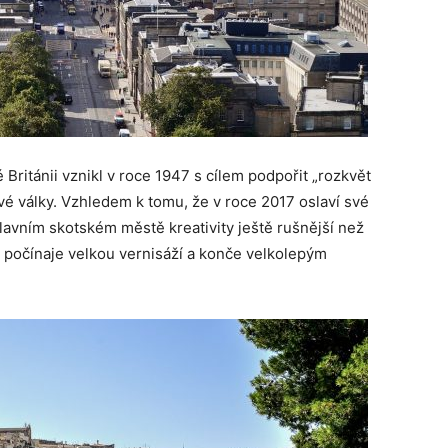
 Británii vznikl v roce 1947 s cílem podpořit „rozkvět
é války. Vzhledem k tomu, že v roce 2017 oslaví své
hlavním skotském městě kreativity ještě rušnější než
a, počínaje velkou vernisáží a konče velkolepým