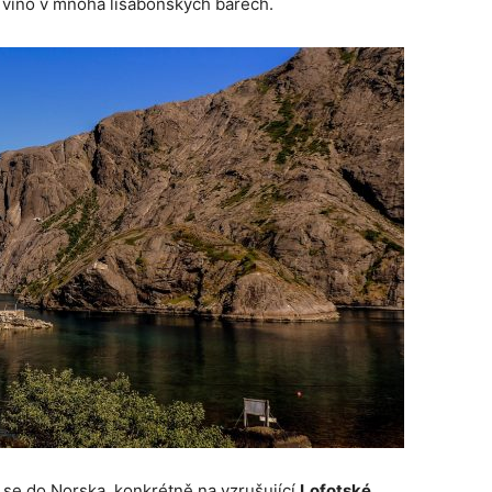
o víno v mnoha lisabonských barech.
 se do Norska, konkrétně na vzrušující
Lofotské