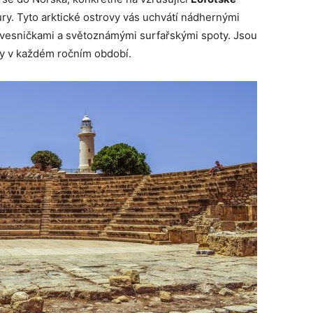
ury. Tyto arktické ostrovy vás uchvátí nádhernými
vesničkami a světoznámými surfařskými spoty. Jsou
y v každém ročním období.