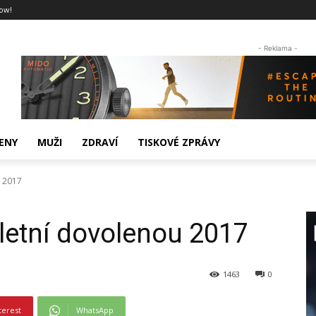
ow!
- Reklama -
ENY
MUŽI
ZDRAVÍ
TISKOVÉ ZPRÁVY
u 2017
 letní dovolenou 2017
1463
0
terest
WhatsApp