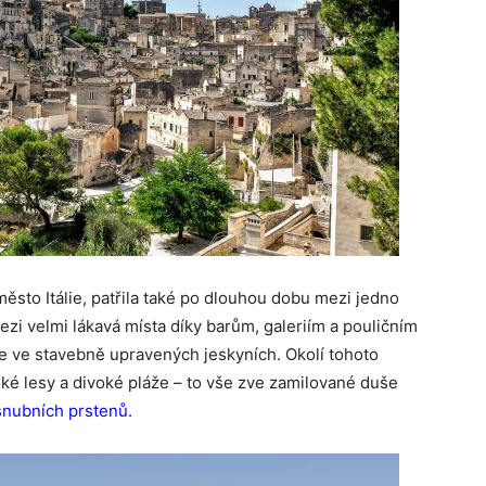
město Itálie, patřila také po dlouhou dobu mezi jedno
ezi velmi lákavá místa díky barům, galeriím a pouličním
e ve stavebně upravených jeskyních. Okolí tohoto
ké lesy a divoké pláže – to vše zve zamilované duše
snubních prstenů
.