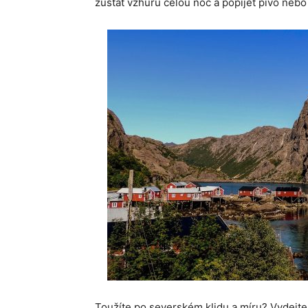
zůstat vzhůru celou noc a popíjet pivo neb
Toužíte po severském klidu a míru? Vydejte