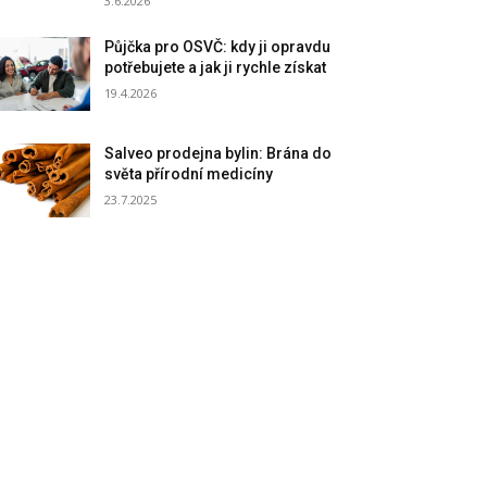
3.6.2026
Půjčka pro OSVČ: kdy ji opravdu
potřebujete a jak ji rychle získat
19.4.2026
Salveo prodejna bylin: Brána do
světa přírodní medicíny
23.7.2025