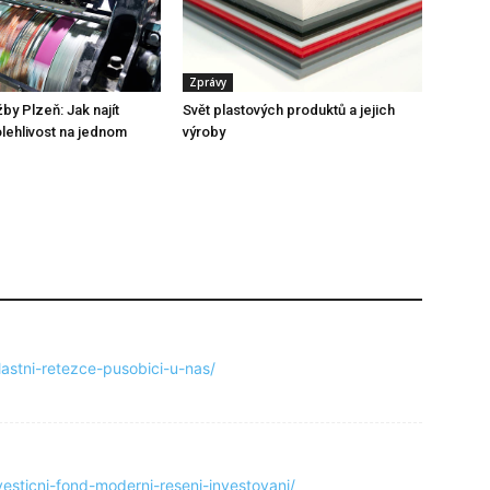
Zprávy
by Plzeň: Jak najít
Svět plastových produktů a jejich
olehlivost na jednom
výroby
vlastni-retezce-pusobici-u-nas/
nvesticni-fond-moderni-reseni-investovani/