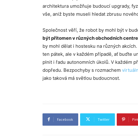
architektura umožňuje budoucí upgrady, fyz
vše, aniž byste museli hledat zbrusu novéh
Společnost věří, že robot by mohl být v bu
být přítomen v různých obchodních centr
by mohl dělat i hostesku na různých akcích.
ten pátek, ale v každém případě, ať buďte u
plnit i řadu autonomních úkolů. V každém pří
dopředu. Bezpochyby s rozmachem
virtuáln
jako taková má světlou budoucnost.
Facebook
Twitter
Pin