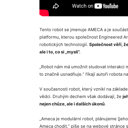
Tento robot se jmenuje AMECA a je součástí
platformu, kterou společnost Engineered Ar
robotických technologií.
Společnost věří, že
ale i to, co si „myslí“.
„Robot nám má umožnit studovat interakci 
to značně usnadňuje.“ říkají autoři robota n
V současnosti robot, který vznikl na základ
vědci. Druhým dechem však dodávají, že
je
nejen chůze, ale i dalších úkonů
.
„Ameca je modulární robot, plánujeme [jeho
Ameca chodit,“ píše se na webové stránce s