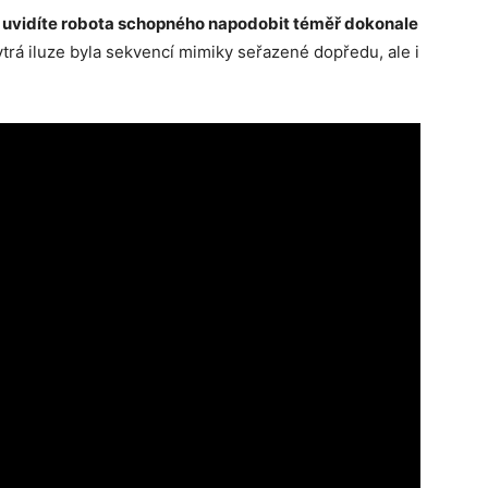
,
uvidíte robota schopného napodobit téměř dokonale
hytrá iluze byla sekvencí mimiky seřazené dopředu, ale i