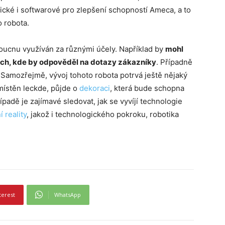
ické i softwarové pro zlepšení schopností Ameca, a to
o robota.
doucnu využíván za různými účely. Například by
mohl
ech, kde by odpověděl na dotazy zákazníky
. Případně
 Samozřejmě, vývoj tohoto robota potrvá ještě nějaký
místěn leckde, půjde o
dekoraci
, která bude schopna
padě je zajímavé sledovat, jak se vyvíjí technologie
í reality
, jakož i technologického pokroku, robotika
terest
WhatsApp