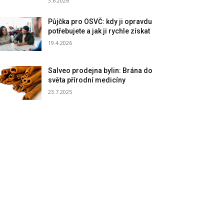
3.6.2026
Půjčka pro OSVČ: kdy ji opravdu
potřebujete a jak ji rychle získat
19.4.2026
Salveo prodejna bylin: Brána do
světa přírodní medicíny
23.7.2025