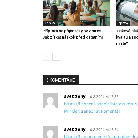
Zprávy
Zprávy
Příprava na přijímačky bez stresu:
Tiskové služ
Jak získat náskok před ostatními
kvalitu a sp
místě?
3 KOMENTÁŘE
svet zeny
6.3.2024 At 17:53
https://financni-specialista.cz/kdo-
Přihlásit zanechat komentář
svet zeny
6.3.2024 At 17:54
https://finmanager.cz/alternativni-i