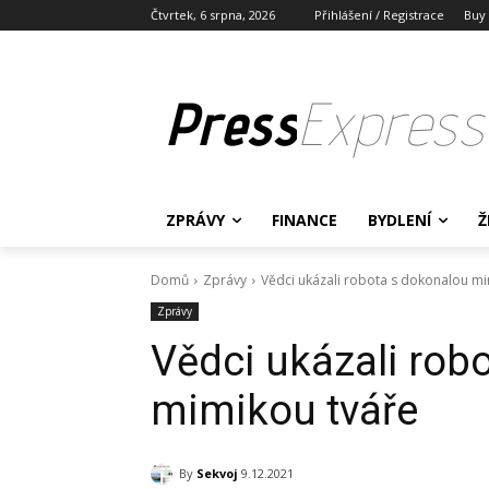
Čtvrtek, 6 srpna, 2026
Přihlášení / Registrace
Buy
Press
Express
ZPRÁVY
FINANCE
BYDLENÍ
Ž
Domů
Zprávy
Vědci ukázali robota s dokonalou mi
Zprávy
Vědci ukázali rob
mimikou tváře
By
Sekvoj
9.12.2021