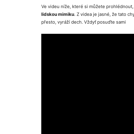
Ve videu níže, které si můžete prohlédnout
lidskou mimiku
. Z videa je jasné, že tato c
přesto, vyráží dech. Vždyť posuďte sami