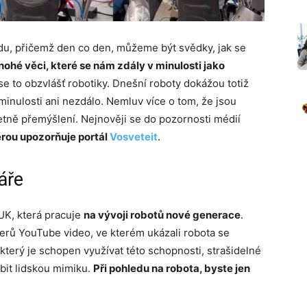
u, přičemž den co den, můžeme být svědky, jak se
ohé věci, které se nám zdály v minulosti jako
 se to obzvlášť robotiky. Dnešní roboty dokážou totiž
inulosti ani nezdálo. Nemluv více o tom, že jsou
tně přemýšlení. Nejnověji se do pozornosti médií
erou upozorňuje portál
Vosveteit
.
áře
UK, která pracuje
na vývoji robotů nové generace
.
verů YouTube video, ve kterém ukázali robota se
který je schopen využívat této schopnosti, strašidelné
bit lidskou mimiku.
Při pohledu na robota, byste jen