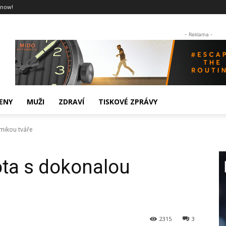
 now!
- Reklama -
ENY
MUŽI
ZDRAVÍ
TISKOVÉ ZPRÁVY
mikou tváře
ota s dokonalou
2315
3