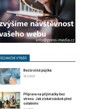
REDAKČNÍ VÝBĚR
Bezúročná půjčka
18.6.2026
Příprava na přijímačky bez
stresu: Jak získat náskok před
ostatními