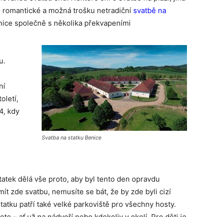
o romantické a možná trošku netradiční
svatbě na
nice společně s několika překvapeními
u.
ní
oletí,
4, kdy
Svatba na statku Benice
tatek dělá vše proto, aby byl tento den opravdu
ít zde svatbu, nemusíte se bát, že by zde byli cizí
statku patří také velké parkoviště pro všechny hosty.
e – ať už na nádvoří nebo kdekoliv v okolí. Pro děti je