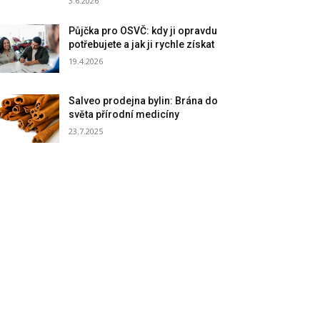
3.6.2026
Půjčka pro OSVČ: kdy ji opravdu
potřebujete a jak ji rychle získat
19.4.2026
Salveo prodejna bylin: Brána do
světa přírodní medicíny
23.7.2025