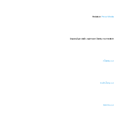
Redakce
Press-Media
Doporučuje další zajímavé články na mediích
i-Články.cz
Svět-Ženy.cz
MetSo.cz