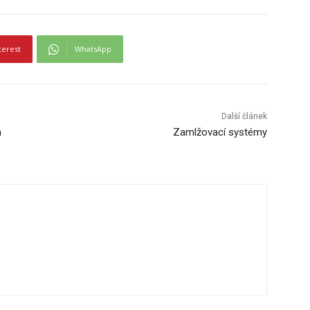
terest
WhatsApp
Další článek
a
Zamlžovací systémy