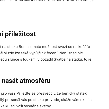
í příležitost
í na statku Benice, máte možnost svézt se na kočáře
si zde lze také vypůjčit k focení. Není snad nic
adu slunce s loukami v pozadí! Svatba na statku, to je
e nasát atmosféru
pro vás? Přijeďte se přesvědčit, že benický statek
ilý personál vás po statku provede, ukáže vám okolí a
alkulaci vaší vysněné svatby.