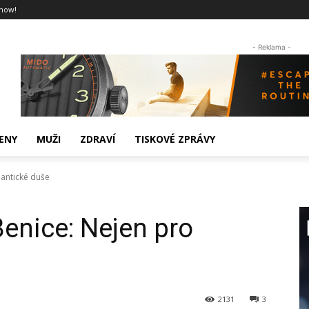
now!
- Reklama -
ENY
MUŽI
ZDRAVÍ
TISKOVÉ ZPRÁVY
mantické duše
Benice: Nejen pro
2131
3