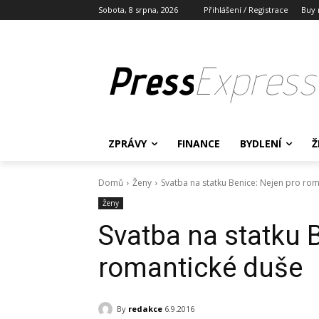
Sobota, 8 srpna, 2026
Přihlášení / Registrace
Buy 
Press
Express
ZPRÁVY
FINANCE
BYDLENÍ
Ž
Domů
Ženy
Svatba na statku Benice: Nejen pro ro
Ženy
Svatba na statku 
romantické duše
By
redakce
6.9.2016