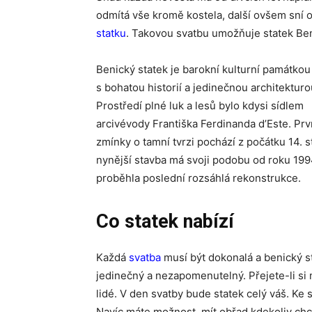
odmítá vše kromě kostela, další ovšem sní 
statku
. Takovou svatbu umožňuje statek Be
Benický statek je barokní kulturní památkou
s bohatou historií a jedinečnou architekturo
Prostředí plné luk a lesů bylo kdysi sídlem
arcivévody Františka Ferdinanda d’Este. Prv
zmínky o tamní tvrzi pochází z počátku 14. st
nynější stavba má svoji podobu od roku 199
proběhla poslední rozsáhlá rekonstrukce.
Co statek nabízí
Každá
svatba
musí být dokonalá a benický s
jedinečný a nezapomenutelný. Přejete-li si m
lidé. V den svatby bude statek celý váš. Ke 
Navíc máte možnost, mít obřad kdekoliv chcet