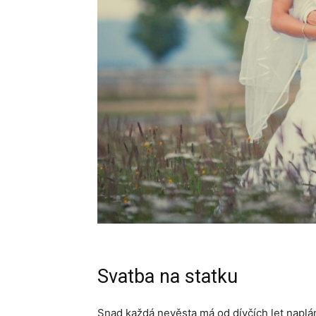
Svatba na statku
Snad každá nevěsta má od dívčích let naplán