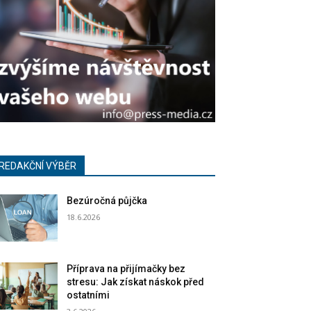
REDAKČNÍ VÝBĚR
Bezúročná půjčka
18.6.2026
Příprava na přijímačky bez
stresu: Jak získat náskok před
ostatními