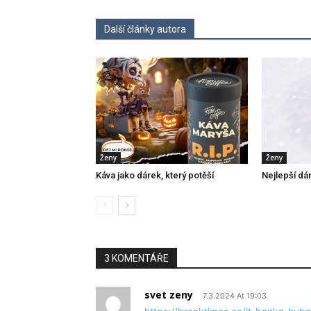
Další články autora
Ženy
Ženy
Káva jako dárek, který potěší
Nejlepší dá
3 KOMENTÁŘE
svet zeny
7.3.2024 At 19:03