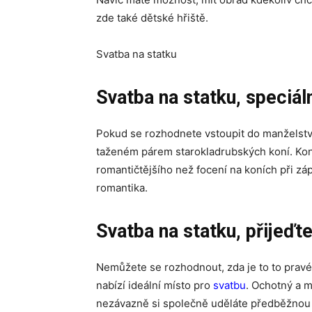
zde také dětské hřiště.
Svatba na statku
Svatba na statku, speciáln
Pokud se rozhodnete vstoupit do manželstv
taženém párem starokladrubských koní. Koně 
romantičtějšího než focení na koních při záp
romantika.
Svatba na statku, přijeďt
Nemůžete se rozhodnout, zda je to to pravé 
nabízí ideální místo pro
svatbu
. Ochotný a m
nezávazně si společně uděláte předběžnou k