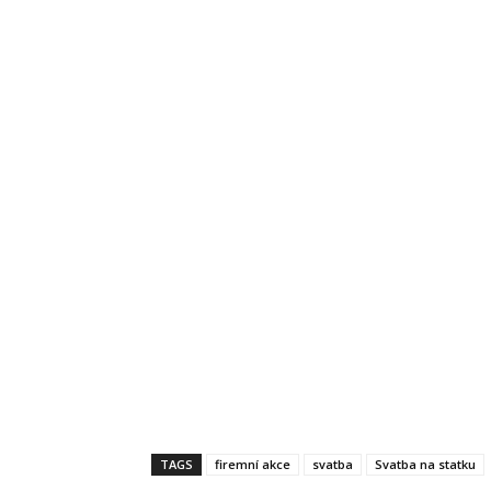
TAGS
firemní akce
svatba
Svatba na statku