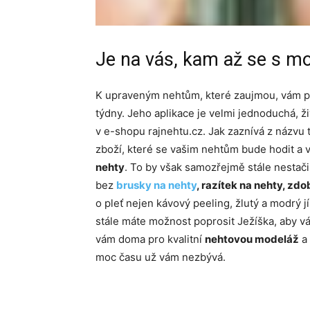
Je na vás, kam až se s mo
K upraveným nehtům, které zaujmou, vám
týdny. Jeho aplikace je velmi jednoduchá, 
v e-shopu rajnehtu.cz. Jak zaznívá z názvu
zboží, které se vašim nehtům bude hodit a v
nehty
. To by však samozřejmě stále nestač
bez
brusky na nehty
, razítek na nehty, zd
o pleť nejen kávový peeling, žlutý a modrý jí
stále máte možnost poprosit Ježíška, aby v
vám doma pro kvalitní
nehtovou modeláž
a 
moc času už vám nezbývá.