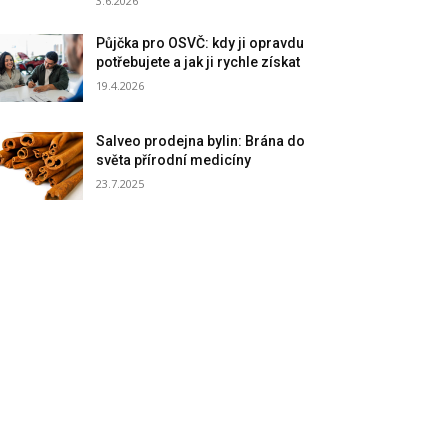
3.6.2026
Půjčka pro OSVČ: kdy ji opravdu
potřebujete a jak ji rychle získat
19.4.2026
Salveo prodejna bylin: Brána do
světa přírodní medicíny
23.7.2025