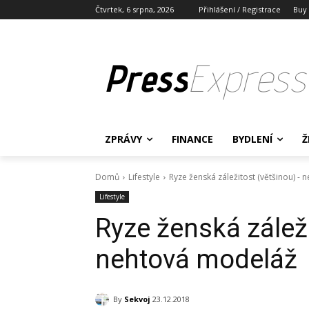
Čtvrtek, 6 srpna, 2026
Přihlášení / Registrace
Buy
Press
Express
ZPRÁVY
FINANCE
BYDLENÍ
Ž
Domů
Lifestyle
Ryze ženská záležitost (většinou) -
Lifestyle
Ryze ženská záleži
nehtová modeláž
By
Sekvoj
23.12.2018