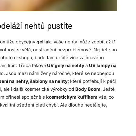
deláží nehtů pustíte
 pomůže obyčejný
gel lak
. Vaše nehty může zdobit až tři
životnost skvělá, odstranění bezproblémové. Najdete ho
 tohoto e-shopu, bude tam určitě více zajímavého
ám líbit. Třeba takové
UV gely na nehty
a
UV lampy na
ilo. Jsou mezi námi ženy náročné, které se neobejdou
obení na nehty, šablony na nehty
; které potřebují k péči
l, ale i další kosmetické výrobky od
Body Boom
. Ještě
ám přinesl společně s
kosmetickým kufříkem
vše, co
kvalitní ošetření pleti chybí. Ale dlouho neotálejte,