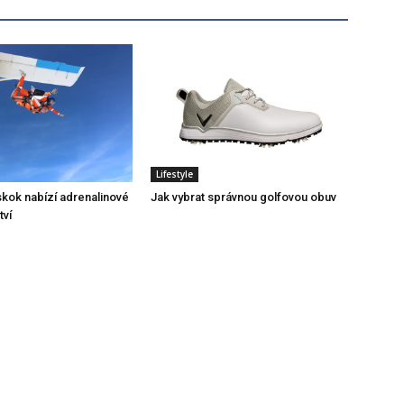
Lifestyle
ok nabízí adrenalinové
Jak vybrat správnou golfovou obuv
ví