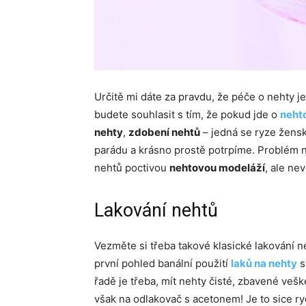
Určitě mi dáte za pravdu, že péče o nehty je
budete souhlasit s tím, že pokud jde o
neht
nehty
,
zdobení nehtů
– jedná se ryze žensko
parádu a krásno prostě potrpíme. Problém 
nehtů poctivou
nehtovou modeláží
, ale ne
Lakování nehtů
Vezměte si třeba takové klasické lakování n
první pohled banální použití
laků na nehty
s
řadě je třeba, mít nehty čisté, zbavené ve
však na odlakovač s acetonem! Je to sice ryc