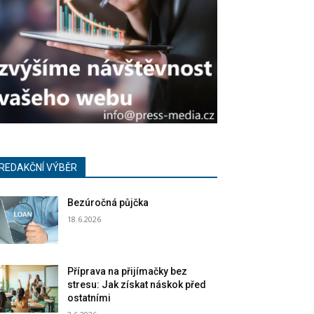
REDAKČNÍ VÝBĚR
Bezúročná půjčka
18.6.2026
Příprava na přijímačky bez
stresu: Jak získat náskok před
ostatními