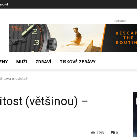
 now!
- Reklama -
ENY
MUŽI
ZDRAVÍ
TISKOVÉ ZPRÁVY
 nehtová modeláž
tost (většinou) –
1793
0