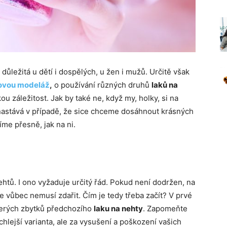
 důležitá u dětí i dospělých, u žen i mužů. Určitě však
ovou modeláž
,
o používání různých druhů
laků na
u záležitost. Jak by také ne, když my, holky, si na
nastává v případě, že sice chceme dosáhnout krásných
víme přesně, jak na ni.
ehtů. I ono vyžaduje určitý řád. Pokud není dodržen, na
e vůbec nemusí zdařit. Čím je tedy třeba začít? V prvé
škerých zbytků předchozího
laku na nehty
. Zapomeňte
hlejší varianta, ale za vysušení a poškození vašich