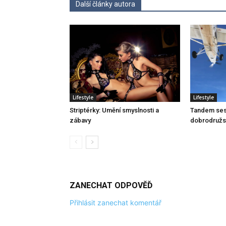
Další články autora
Lifestyle
Lifestyle
Striptérky: Umění smyslnosti a
Tandem sesk
zábavy
dobrodružst
ZANECHAT ODPOVĚĎ
Přihlásit zanechat komentář