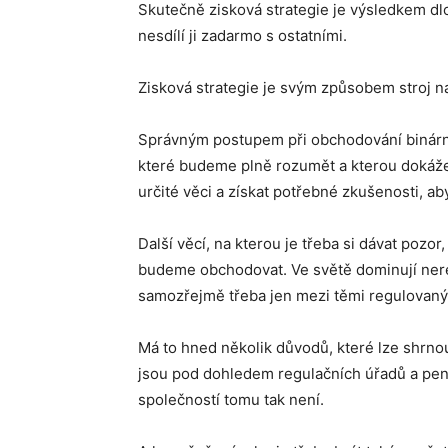
Skutečně zisková strategie je výsledkem dl
nesdílí ji zadarmo s ostatními.
Zisková strategie je svým způsobem stroj na
Správným postupem při obchodování binárních
které budeme plně rozumět a kterou dokážem
určité věci a získat potřebné zkušenosti, a
Další věcí, na kterou je třeba si dávat pozo
budeme obchodovat. Ve světě dominují nereg
samozřejmě třeba jen mezi těmi regulovaný
Má to hned několik důvodů, které lze shrn
jsou pod dohledem regulačních úřadů a pení
společností tomu tak není.