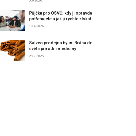
3.6.2026
Půjčka pro OSVČ: kdy ji opravdu
potřebujete a jak ji rychle získat
19.4.2026
Salveo prodejna bylin: Brána do
světa přírodní medicíny
23.7.2025