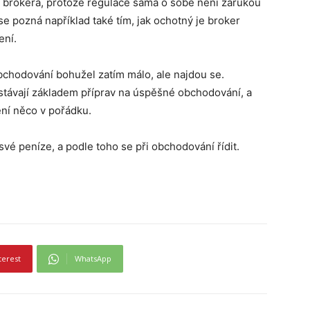
t brokera, protože regulace sama o sobě není zárukou
e pozná například také tím, jak ochotný je broker
ení.
bchodování bohužel zatím málo, ale najdou se.
ůstávají základem příprav na úspěšné obchodování, a
ení něco v pořádku.
své peníze, a podle toho se při obchodování řídit.
terest
WhatsApp