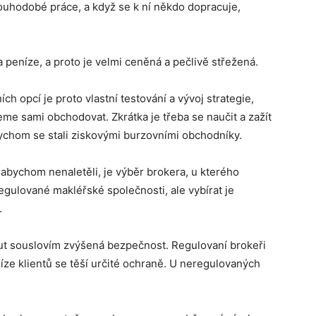
ouhodobé práce, a když se k ní někdo dopracuje,
 peníze, a proto je velmi ceněná a pečlivě střežená.
 opcí je proto vlastní testování a vývoj strategie,
e sami obchodovat. Zkrátka je třeba se naučit a zažít
bychom se stali ziskovými burzovními obchodníky.
r, abychom nenaletěli, je výběr brokera, u kterého
ulované makléřské společnosti, ale vybírat je
.
out souslovím zvýšená bezpečnost. Regulovaní brokeři
ze klientů se těší určité ochraně. U neregulovaných