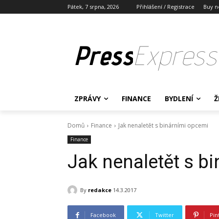
Pátek, 7 srpna, 2026
Přihlášení / Registrace
Buy n
Press
Express
ZPRÁVY
FINANCE
BYDLENÍ
Ž
Domů
Finance
Jak nenaletět s binárními opcemi
Finance
Jak nenaletět s b
By
redakce
14.3.2017
Facebook
Twitter
Pin