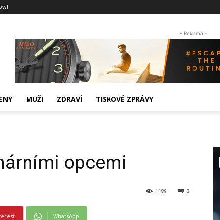
ow!
- Reklama -
ENY
MUŽI
ZDRAVÍ
TISKOVÉ ZPRÁVY
inárními opcemi
1188
3
terest
WhatsApp