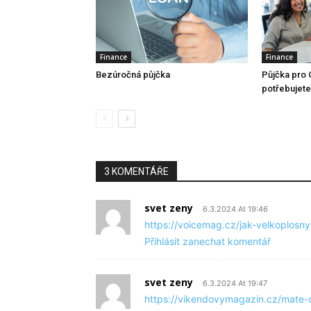
Finance
Finance
Bezúročná půjčka
Půjčka pro 
potřebujete 
3 KOMENTÁŘE
svet zeny
6.3.2024 At 19:46
https://voicemag.cz/jak-velkoplos
Přihlásit zanechat komentář
svet zeny
6.3.2024 At 19:47
https://vikendovymagazin.cz/mate-