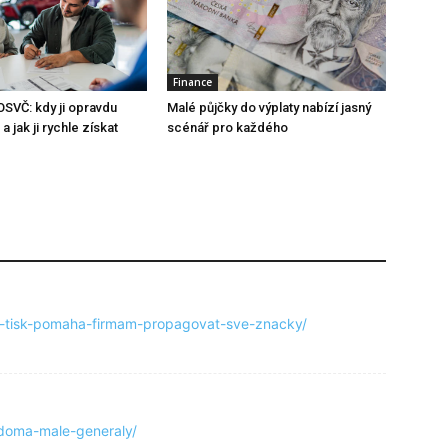
Finance
OSVČ: kdy ji opravdu
Malé půjčky do výplaty nabízí jasný
a jak ji rychle získat
scénář pro každého
ny-tisk-pomaha-firmam-propagovat-sve-znacky/
doma-male-generaly/