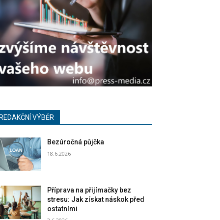
REDAKČNÍ VÝBĚR
Bezúročná půjčka
18.6.2026
Příprava na přijímačky bez
stresu: Jak získat náskok před
ostatními