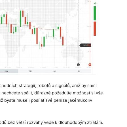
hodních strategií, robotů a signálů, aniž by sami
 nechcete spálit, důrazně požadujte možnost si vše
ž byste museli posílat své peníze jakémukoliv
hodů bez větší rozvahy vede k dlouhodobým ztrátám.