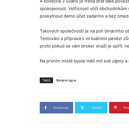
A konečně v úvahu je třeba brát také pověs
spokojenosti. Vstřícnost vůči obchodníkům s
poskytnout demo účet zadarmo a bez omez
Takových společností je na poli binárního o
Testování a příprava s virtuálními penězi z
proto pokud se vám broker snaží je upřít, n
Na prvním místě byste měli mít své zájmy a 
TAGS
Binární opce
Facebook
Twitter
Pin