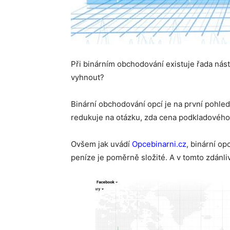
Při binárním obchodování existuje řada nást
vyhnout?
Binární obchodování opcí je na první pohle
redukuje na otázku, zda cena podkladového 
Ovšem jak uvádí
Opcebinarni.cz
, binární op
peníze je poměrně složité. A v tomto zdánl