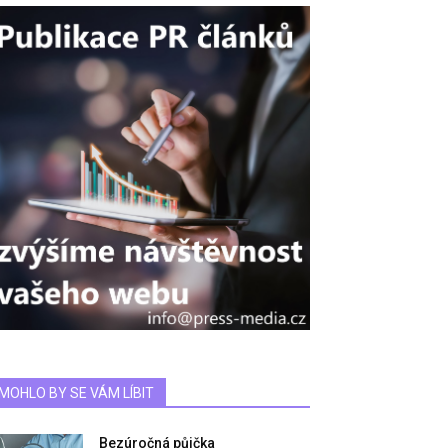
MOHLO BY SE VÁM LÍBIT
Bezúročná půjčka