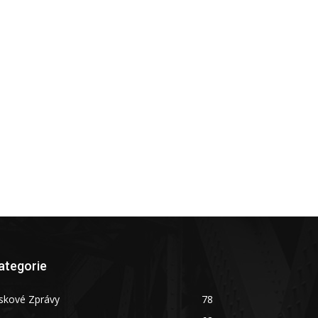
ategorie
skové Zprávy
78