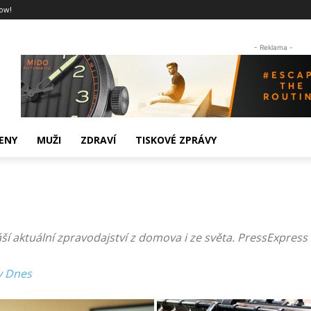
ow!
- Reklama -
ENY
MUŽI
ZDRAVÍ
TISKOVÉ ZPRÁVY
ší aktuální zpravodajství z domova i ze světa. PressExpres
y Dnes