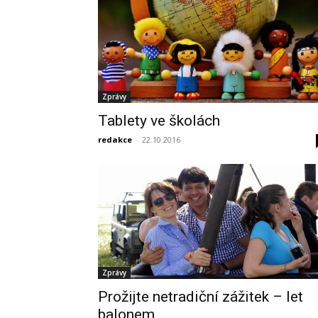
Zprávy
Tablety ve školách
redakce
-
22.10.2016
Zprávy
Prožijte netradiční zážitek – let
balonem