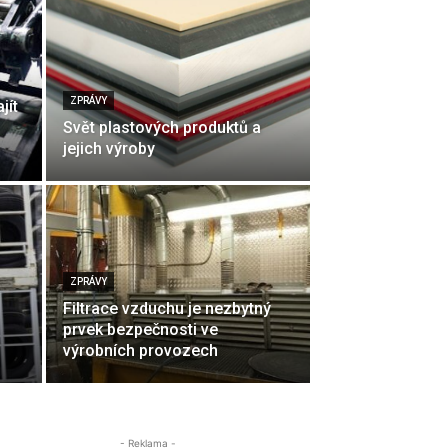
ZPRÁVY
jít
Svět plastových produktů a
jejich výroby
ZPRÁVY
Filtrace vzduchu je nezbytný
prvek bezpečnosti ve
výrobních provozech
- Reklama -