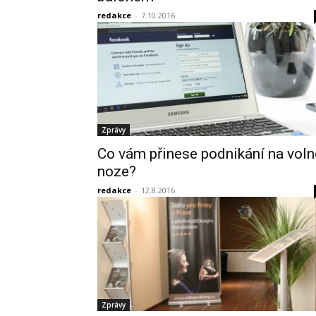
redakce
-
7.10.2016
Zprávy
Co vám přinese podnikání na voln
noze?
redakce
-
12.8.2016
Zprávy