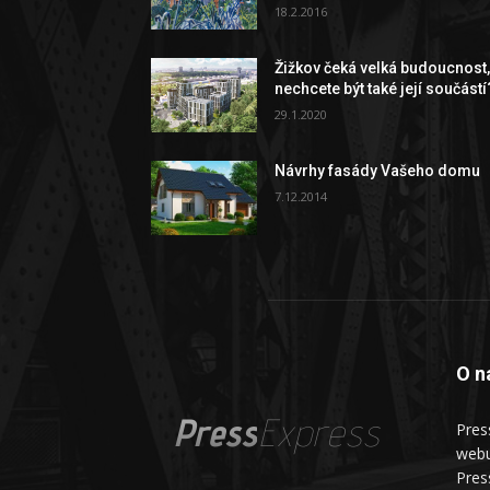
18.2.2016
Žižkov čeká velká budoucnost
nechcete být také její součástí
29.1.2020
Návrhy fasády Vašeho domu
7.12.2014
O n
Press
Express
Pres
webu
Pres