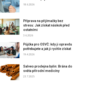
18.6.2026
Příprava na přijímačky bez
stresu: Jak získat náskok před
ostatními
3.6.2026
Půjčka pro OSVČ: kdy ji opravdu
potřebujete a jak ji rychle získat
19.4.2026
Salveo prodejna bylin: Brána do
světa přírodní medicíny
23.7.2025