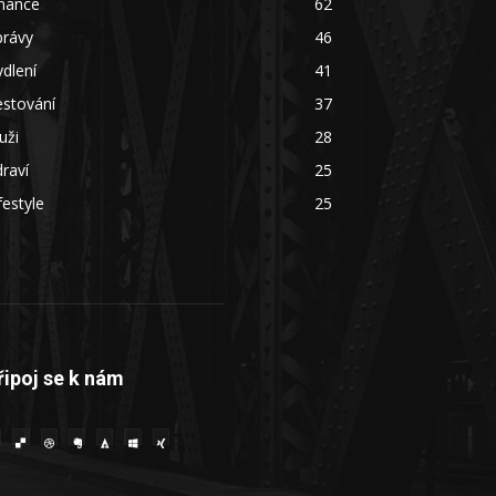
inance
62
právy
46
dlení
41
estování
37
uži
28
raví
25
festyle
25
řipoj se k nám