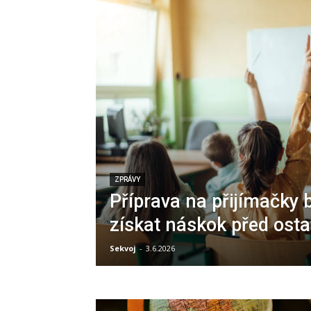
ZPRÁVY
Příprava na přijímačky 
získat náskok před osta
Sekvoj
-
3.6.2026