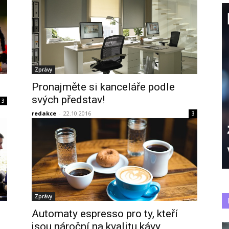
Zprávy
Pronajměte si kanceláře podle
svých představ!
3
redakce
-
22.10.2016
3
Zprávy
Automaty espresso pro ty, kteří
jsou nároční na kvalitu kávy