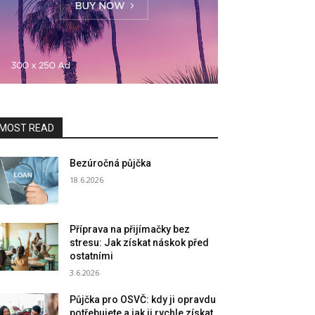
MOST READ
Bezúročná půjčka
18.6.2026
Příprava na přijímačky bez
stresu: Jak získat náskok před
ostatními
3.6.2026
Půjčka pro OSVČ: kdy ji opravdu
potřebujete a jak ji rychle získat