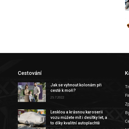
Cestování
K
Jak se vyhnout kolonám při
Ti
cestě k moři?
F
25.7.2022
Z
By
Lesklou a krásnou karoserii
vozu můžete mít i desítky let, a
C
to díky kvalitní autoplachtě