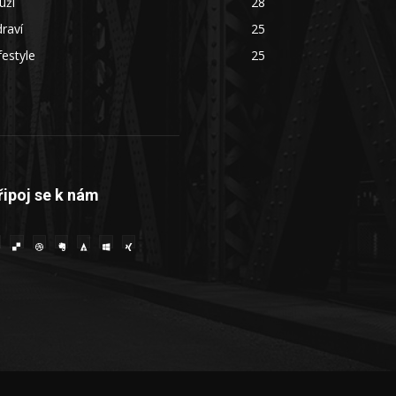
uži
28
raví
25
festyle
25
řipoj se k nám