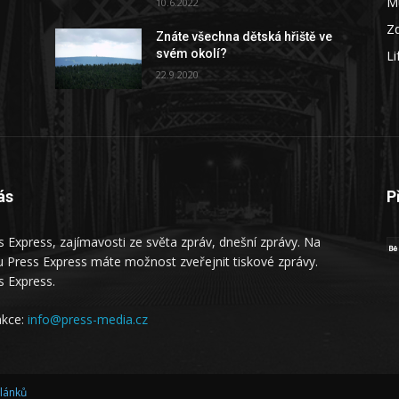
M
10.6.2022
Zd
Znáte všechna dětská hřiště ve
svém okolí?
Li
22.9.2020
ás
P
s Express, zajímavosti ze světa zpráv, dnešní zprávy. Na
 Press Express máte možnost zveřejnit tiskové zprávy.
s Express.
kce:
info@press-media.cz
článků