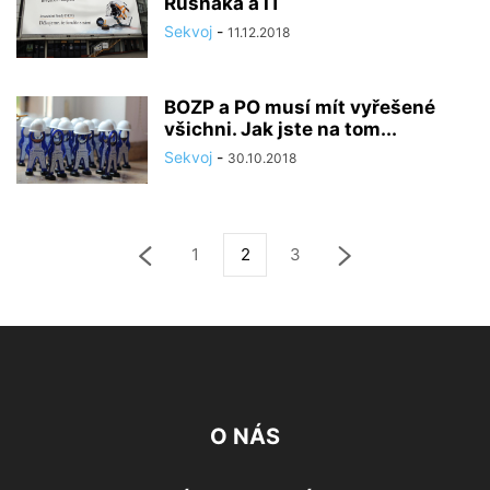
Rusňáka a IT
Sekvoj
-
11.12.2018
BOZP a PO musí mít vyřešené
všichni. Jak jste na tom...
Sekvoj
-
30.10.2018
1
2
3
O NÁS