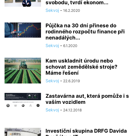
svobodu, tvrdí ekonom...
Sekvoj
-
16.2.2020
Půjčka na 30 dní přinese do
rodinného rozpočtu finance při
nenadálých...
Sekvoj
-
6.1.2020
Kam uskladnit úrodu nebo
schovat zemědělské stroje?
Máme řešení
Sekvoj
-
22.6.2019
Zastavárna aut, která pomůže i s
vaším vozidlem
Sekvoj
-
24.12.2018
Investiční skupina DRFG Davida