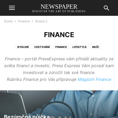
NEWSPAPER
DISCOVER THE ART OF PUBLISHING
Domů
Finance
Strana 2
FINANCE
BYDLENÍ
CESTOVÁNÍ
FINANCE
LIFESTYLE
MUŽI
TISKOVÉ ZPRÁVY
ZAHRADA
ZDRAVÍ
ŽENY
ZPRÁVY
Finance – portál PressExpress vám přináší aktuality ze
světa financí a investic. Press Express Vám poradí kam
investovat a zúročit tak své finance.
Rubriku Finance pro Vás připravuje
Magazín Finance
Bezúročná půjčka