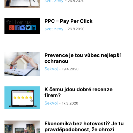
svet zeny
-
26.8.2020
PPC – Pay Per Click
svet zeny
-
26.8.2020
Prevence je tou vůbec nejlepší
ochranou
Sekvoj
-
19.4.2020
K čemu jdou dobré recenze
firem?
Sekvoj
-
17.3.2020
Ekonomika bez hotovosti? Je tu
pravděpodobnost, že ohrozí