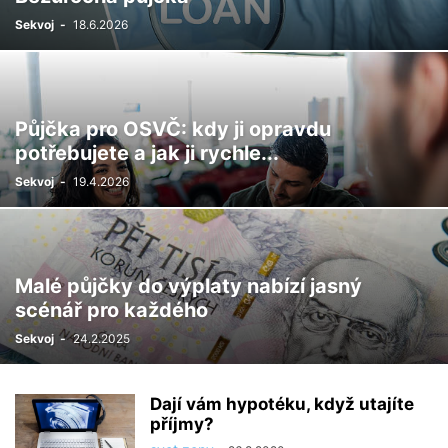
Sekvoj
-
18.6.2026
Půjčka pro OSVČ: kdy ji opravdu
potřebujete a jak ji rychle...
Sekvoj
-
19.4.2026
Malé půjčky do výplaty nabízí jasný
scénář pro každého
Sekvoj
-
24.2.2025
Dají vám hypotéku, když utajíte
příjmy?