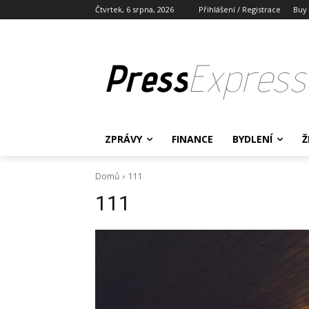
Čtvrtek, 6 srpna, 2026
Přihlášení / Registrace
Buy
Press
Express
ZPRÁVY
FINANCE
BYDLENÍ
Ž
Domů
111
111