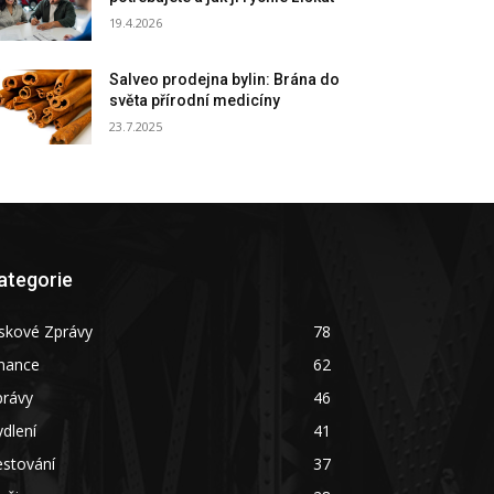
19.4.2026
Salveo prodejna bylin: Brána do
světa přírodní medicíny
23.7.2025
ategorie
skové Zprávy
78
inance
62
právy
46
dlení
41
estování
37