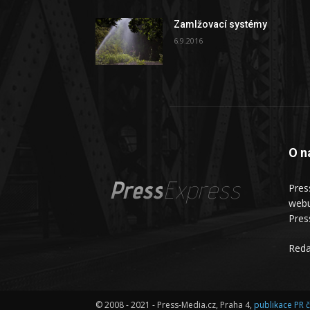
Zamlžovací systémy
6.9.2016
O n
Press
Express
Pres
webu
Pres
Reda
© 2008 - 2021 - Press-Media.cz, Praha 4,
publikace PR 