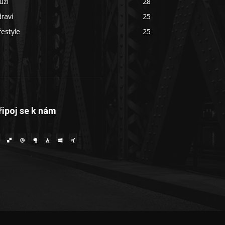
uži
28
raví
25
festyle
25
řipoj se k nám