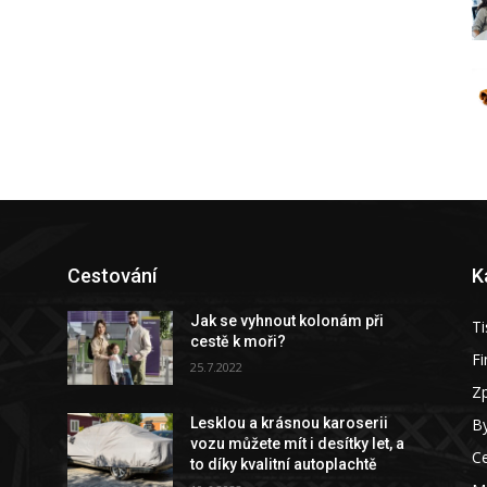
Cestování
K
Jak se vyhnout kolonám při
Ti
cestě k moři?
F
25.7.2022
Z
By
Lesklou a krásnou karoserii
vozu můžete mít i desítky let, a
C
to díky kvalitní autoplachtě