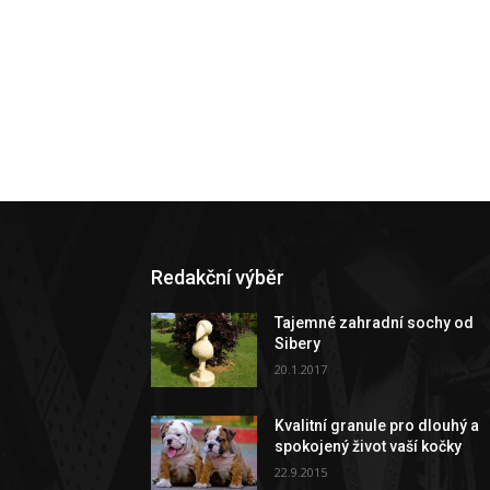
Redakční výběr
Tajemné zahradní sochy od
Sibery
20.1.2017
Kvalitní granule pro dlouhý a
spokojený život vaší kočky
22.9.2015