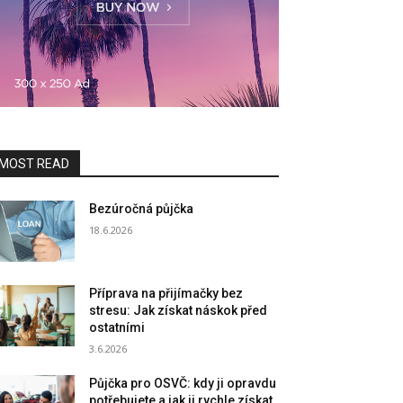
MOST READ
Bezúročná půjčka
18.6.2026
Příprava na přijímačky bez
stresu: Jak získat náskok před
ostatními
3.6.2026
Půjčka pro OSVČ: kdy ji opravdu
potřebujete a jak ji rychle získat