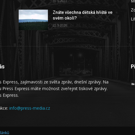
M
10.6.2022
Zd
Znáte všechna dětská hřiště ve
svém okolí?
Li
22.9.2020
ás
P
s Express, zajímavosti ze světa zpráv, dnešní zprávy. Na
 Press Express máte možnost zveřejnit tiskové zprávy.
s Express.
kce:
info@press-media.cz
článků